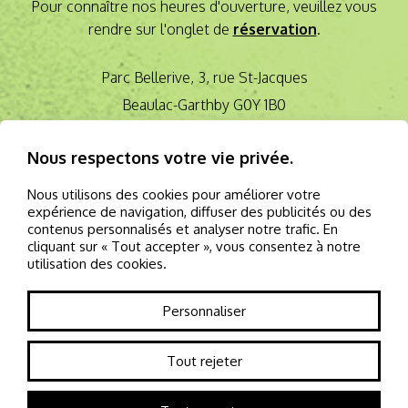
Pour connaître nos heures d'ouverture, veuillez vous
rendre sur l'onglet de
réservation
.
Parc Bellerive, 3, rue St-Jacques
Beaulac-Garthby G0Y 1B0
lesvelorailsbg@gmail.com
Nous respectons votre vie privée.
418 946-3082
Nous utilisons des cookies pour améliorer votre
expérience de navigation, diffuser des publicités ou des
contenus personnalisés et analyser notre trafic. En
cliquant sur « Tout accepter », vous consentez à notre
utilisation des cookies.
Personnaliser
©2024 Tous droits réservés - Les Vélorails de Beaulac-Garthby -
Politiques de confidentialité
Tout rejeter